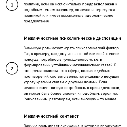
1
политики, если он исключительно
предрасположен
к
подобным темам: например, он лично интересуется
политикой или имеет выраженные идеологические
предпочтения.
Межличностные психологические диспозиции
Значимую роль может играть психологический фактор.
Так, к примеру, каждому из нас в той или иной степени
присуща потребность
принадлежности
, т.е. в
формировании устойчивых межличностных связей. В
2
это время политика - это сфера, полная идейных
противоречий, соответственно, потенциально несущая
угрозу крепким связям с другими людьми. Если
человек имеет низкую потребность в принадлежности,
он может быть более склонен к подобным, вероятно,
'рискованным' разговорам, если высокую – то менее.
Межличностный контекст
Важную роль играет окружение, в котором происходит