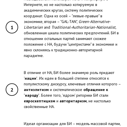
Интернете, но не настолько котируемую в
академических кругах, систему политических
координат. Одна из осей – "левые-правые" в
экономике, вторая – "GAL-TAN",
Green-Alternative-
1
Libertarian
and
Traditional-Authoritarian-Nationalist,
обновленная шкала политических предпочтений. БИ в
отношении остальных партий занимают схожее
положение с НА, будучи "центристами" в экономике и
явно склоняясь к традиционно-авторитарной
парадигме.
В отличие от НА, БИ более значимую роль придают
'
нации'
. Их идеи в большей степени относятся к
популистскому дискурсу, ключевые отличия которого –
2
антиэлитизм
и систематическое
обращение к
'народу'
. Более того, 'ядром' риторики БИ стали
евроскептицизм
и
авторитаризм
, не настолько
свойственные НА.
Идеал организации для БИ – модель массовой партии,