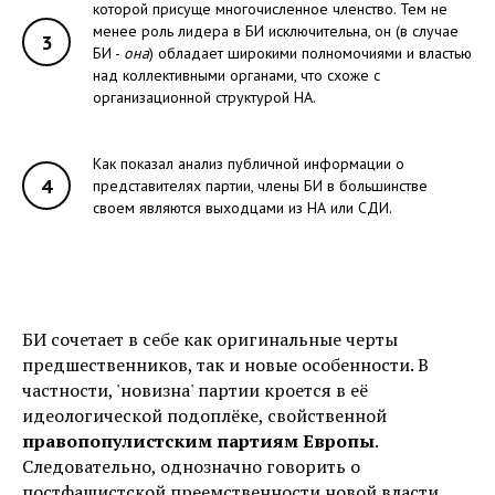
которой присуще многочисленное членство. Тем не
менее роль лидера в БИ исключительна, он (в случае
3
БИ -
она
) обладает широкими полномочиями и властью
над коллективными органами, что схоже с
организационной структурой НА.
Как показал анализ публичной информации о
4
представителях партии, члены БИ в большинстве
своем являются выходцами из НА или СДИ.
БИ сочетает в себе как оригинальные черты
предшественников, так и новые особенности. В
частности, 'новизна' партии кроется в её
идеологической подоплёке, свойственной
правопопулистским партиям Европы
.
Следовательно, однозначно говорить о
постфашистской преемственности новой власти