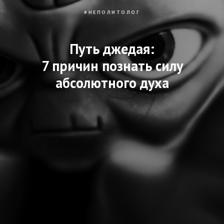
#НЕПОЛИТОЛОГ
Путь джедая:
7 причин познать силу
абсолютного духа